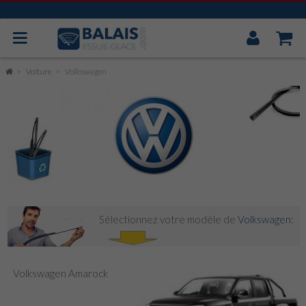
Mon
Compt
BOSCH AEROTWIN
Voiture
Volkswagen
VALEO
MITSUBA
CAOUTCHOUC UNIVERSEL
ESSUIE GLACE ARRIÈRE
Sélectionnez votre modèle de
Volkswagen
:
Volkswagen Amarock