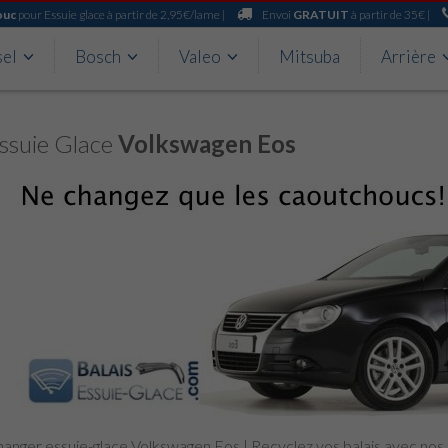
ouc
pour Essuie glace à partir de 2,95€/lame |
Envoi
GRATUIT
à partir de 35€ |
sel
Bosch
Valeo
Mitsuba
Arrière
ssuie Glace
Volkswagen Eos
anger essuie-glace Volkswagen Eos | Recyclez vos balais avec no