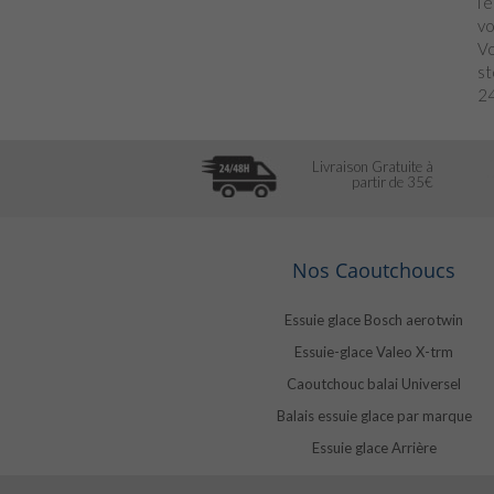
l’
vo
Vo
st
24
Livraison Gratuite à
partir de 35€
Nos Caoutchoucs
Essuie glace Bosch aerotwin
Essuie-glace Valeo X-trm
Caoutchouc balai Universel
Balais essuie glace par marque
Essuie glace Arrière