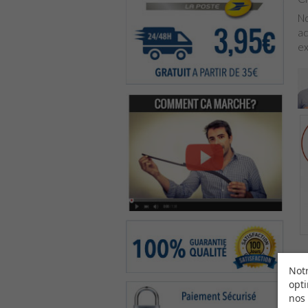
No
ad
ex
Notr
opti
nos 