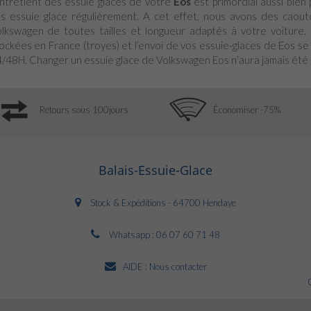
entretient des essuie glaces de votre
Eos
est primordial aussi bien p
s essuie glace régulièrement. A cet effet, nous avons des caout
lkswagen de toutes tailles et longueur adaptés à votre voiture
ockées en France (troyes) et l’envoi de vos essuie-glaces de Eos se 
/48H. Changer un essuie glace de Volkswagen Eos n’aura jamais été a
Retours sous 100jours
Économiser -75%
Balais-Essuie-Glace
Stock & Expéditions - 64700 Hendaye
Whatsapp :
06 07 60 71 48
AIDE :
Nous contacter