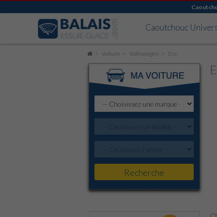
Caoutch
Caoutchouc Univer
Voiture
Volkswagen
Eos
E
Recherche
Caoutchoucs
Ch