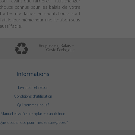
our l’avant que l’arrière. Il faut changer
choucs connus pour les balais de votre
. toutes nos lames en caoutchoucs sont
fait le jour même pour une livraison sous
ussi facile!
Recyclez vos Balais =
Geste Écologique
Informations
Livraison et retour
Conditions d'utilisation
Qui sommes nous?
Manuel et vidéos remplacer caoutchouc
Quel caoutchouc pour mes essuie-glaces?