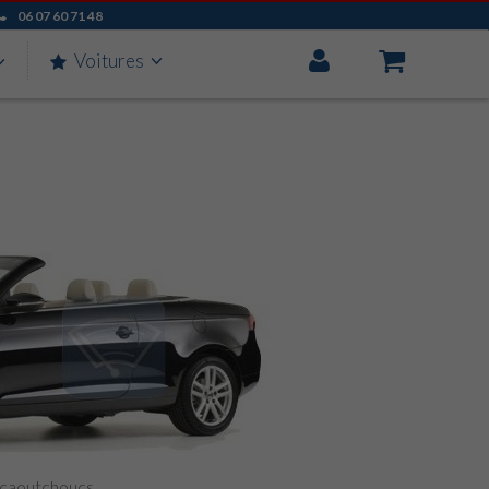
06 07 60 71 48
Mon
Voitures
Compte
s caoutchoucs