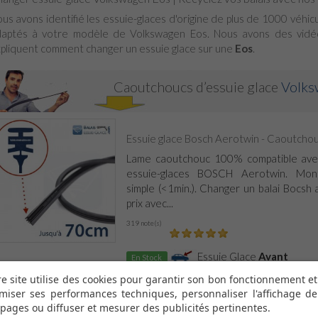
us avons identifié les essuie-glaces d'origine de plus de 1000 véhi
aptés à votre modèle de Volkswagen Eos. Nous avons des vidé
pliquent comment changer un essuie glace sur une
Eos
.
Caoutchoucs d’essuie glace
Volks
Essuie glace Bosch Aerotwin - Caoutchouc
Lame caoutchouc 100% compatible ave
essuie-glaces BOSCH Aerotwin. Mon
simple (<1min.). Changer un balai Bocsh 
prix avec...
319 note(s)
Essuie Glace
Avant
En Stock
e site utilise des cookies pour garantir son bon fonctionnement et
miser ses performances techniques, personnaliser l'affichage de
Bosch Aerotwin x6 lames essuie glace 7
pages ou diffuser et mesurer des publicités pertinentes.