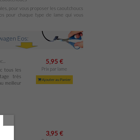
cules, pour vous proposer les caoutchoucs
os pour chaque type de lame qui vous
wagen Eos
:
5,95 €
...
Prix par lame
c tous les
tage très
Ajouter au Panier
au meilleur
3,95 €
0cm