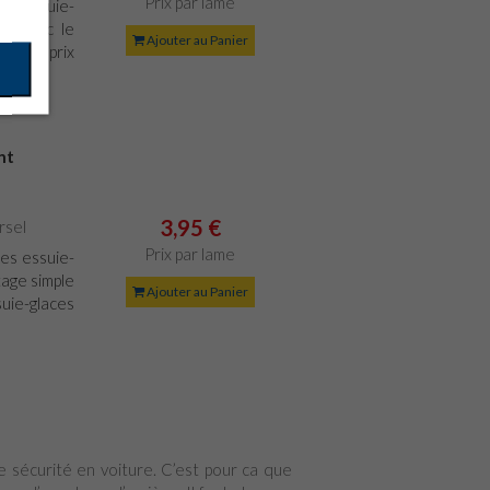
Prix par lame
 d'essuie-
e avec le
Ajouter au Panier
ond au prix
nt
3,95 €
rsel
Prix par lame
es essuie-
age simple
Ajouter au Panier
suie-glaces
re sécurité en voiture. C’est pour ca que