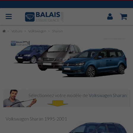
Mon
Compt
BOSCH AEROTWIN
Voiture
Volkswagen
Sharan
VALEO
MITSUBA
CAOUTCHOUC UNIVERSEL
ESSUIE GLACE ARRIÈRE
Sélectionnez votre modèle de
Volkswagen Sharan
:
Volkswagen Sharan 1995-2001