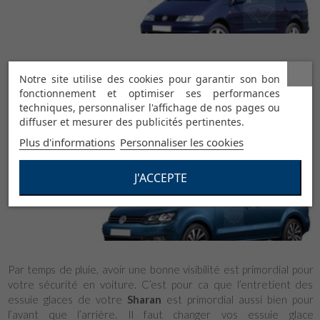
Volkswagen Sharan 2001-2009
Notre site utilise des cookies pour garantir son bon
fonctionnement et optimiser ses performances
techniques, personnaliser l'affichage de nos pages ou
diffuser et mesurer des publicités pertinentes.
Plus d'informations
Personnaliser les cookies
Volkswagen Sharan depuis 2010
J'ACCEPTE
Par temps de pluie, avoir une bonne visibilité est primordial pour
votre sécurité en voiture. C’est pour ca que l’entretient des
essuie glaces de votre
Sharan
est primordial aussi bien pour
l’avant que l’arrière. Il faut changer vos essuie glace