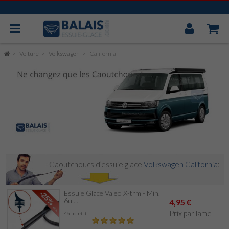
Mon
Compt
BOSCH AEROTWIN
Voiture
Volkswagen
California
VALEO
MITSUBA
CAOUTCHOUC UNIVERSEL
ESSUIE GLACE ARRIÈRE
Caoutchoucs d’essuie glace
Volkswagen California
:
Essuie Glace Valeo X-trm - Min.
6u....
4,95 €
Prix par lame
46 note(s)