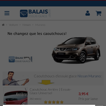
Mon
Compt
BOSCH AEROTWIN
Voiture
Nissan
Murano
VALEO
MITSUBA
CAOUTCHOUC UNIVERSEL
ESSUIE GLACE ARRIÈRE
Caoutchoucs d’essuie glace
Nissan Murano
:
Caoutchouc Arrière | Essuie-
Glace Universel
3,95 €
Prix par lame
282 note(s)