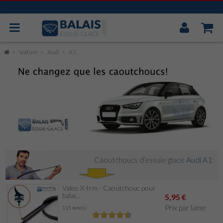
Mon
Compt
BOSCH AEROTWIN
Voiture
Audi
A1
VALEO
MITSUBA
CAOUTCHOUC UNIVERSEL
ESSUIE GLACE ARRIÈRE
Caoutchoucs d’essuie glace
Audi A1
:
Valeo X-trm - Caoutchouc pour
balai...
5,95 €
Prix par lame
115 note(s)