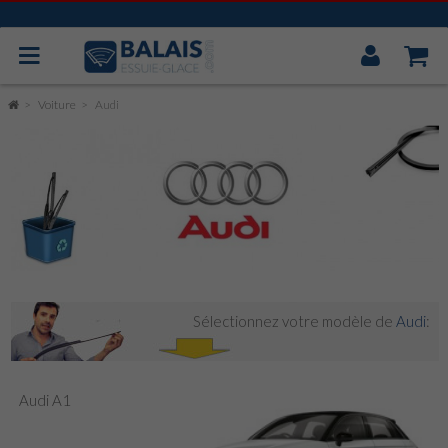
Mon
Compt
BOSCH AEROTWIN
Voiture
Audi
VALEO
MITSUBA
CAOUTCHOUC UNIVERSEL
ESSUIE GLACE ARRIÈRE
Sélectionnez votre modèle de
Audi
:
Audi A1