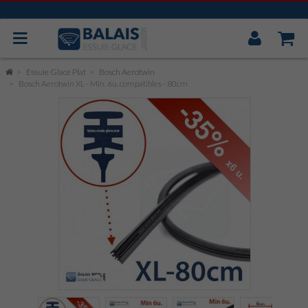
Mon
Compt
BOSCH AEROTWIN
Essuie Glace Plat
Bosch Aerotwin
Bosch Aerotwin XL - Min. 6u. compatibles - 80cm
VALEO
MITSUBA
CAOUTCHOUC UNIVERSEL
ESSUIE GLACE ARRIÈRE