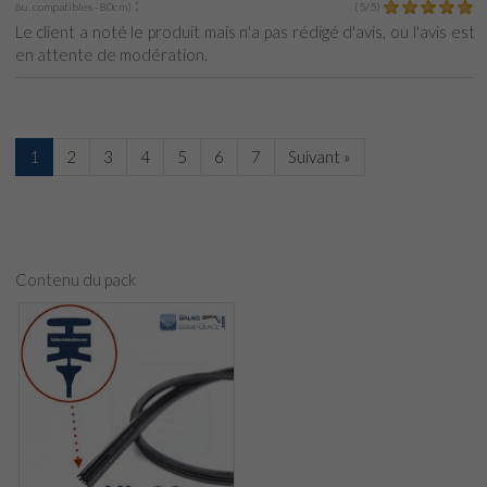
:
6u. compatibles - 80cm
)
(
5
/
5
)
Le client a noté le produit mais n'a pas rédigé d'avis, ou l'avis est
en attente de modération.
1
2
3
4
5
6
7
Suivant »
Contenu du pack