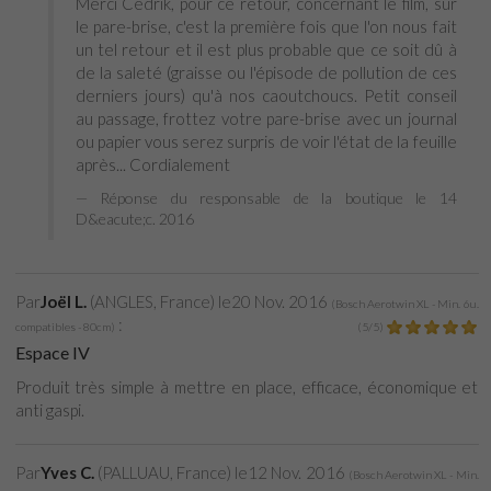
Merci Cedrik, pour ce retour, concernant le film, sur
le pare-brise, c'est la première fois que l'on nous fait
un tel retour et il est plus probable que ce soit dû à
de la saleté (graisse ou l'épisode de pollution de ces
derniers jours) qu'à nos caoutchoucs. Petit conseil
au passage, frottez votre pare-brise avec un journal
ou papier vous serez surpris de voir l'état de la feuille
après... Cordialement
Réponse du responsable de la boutique le 14
D&eacute;c. 2016
Par
Joël L.
(ANGLES, France) le
20 Nov. 2016
(
Bosch Aerotwin XL - Min. 6u.
:
compatibles - 80cm
)
(
5
/
5
)
Espace IV
Produit très simple à mettre en place, efficace, économique et
anti gaspi.
Par
Yves C.
(PALLUAU, France) le
12 Nov. 2016
(
Bosch Aerotwin XL - Min.