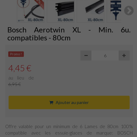
S
Bosch Aerotwin XL - Min. 6u.
compatibles - 80cm
Promo !
4,45 €
au lieu de
6,95 €
Ajouter au panier
Offre valable pour un minimum de 6 Lames de 80cm 100%
compatible avec les essuie-glaces de marque: BOSCH