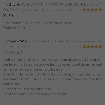
Par
Guy V.
(WOLUWE-ST-LAMBERT BRUXELLES, Belgique) le
22
Avr. 2017
:
(
Bosch Aerotwin XL - Min. 6u. compatibles - 80cm
)
(
5
/
5
)
XL-80cm
Commande livrée et reçue en temps record.
Tout est parfait.
Par
Cédrik W.
(LEERS, France) le
14 Déc. 2016
(
Bosch Aerotwin XL - Min.
:
6u. compatibles - 80cm
)
(
5
/
5
)
Impecc' ;-) !!
Tout comme le laisse penser le site : le montage est très simple !
J'enlève une étoile parce que les nouveaux caoutchous laissent
un film sur le pare-brise en le balayant...
Mais tout le reste vaut le coup : enveloppe reçu dès le sur-
lendemain. Le tout avec un suivi de la commande par mail très
satisfaisant.
Chapeau pour votre entreprise.
Je vais recommander pour la 2ème voiture !