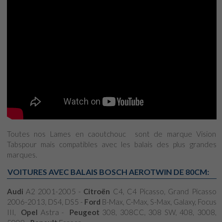
Toutes nos Lames en caoutchouc sont de marque Vision
Tabspour mais compatibles avec les balais des plus grandes
marques.
VOITURES AVEC BALAIS BOSCH AEROTWIN DE 80CM:
Audi
A2 2001-2005 -
Citroën
C4, C4 Picasso, Grand Picasso
2006-2013, DS4, DS5 -
Ford
B-Max, C-Max, S-Max, Galaxy, Focus
III,
Opel
Astra -
Peugeot
308, 308CC, 308 SW, 408, 3008,