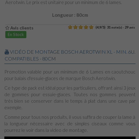
Aerotwin. Le prix est unitaire pour un minimum de 6 lames.
Longueur : 80cm
Avis clients
(
4,9
/
5
)
31
29
note(s) -
avis
En Stock
VIDÉO DE MONTAGE BOSCH AEROTWIN XL - MIN. 6U.
COMPATIBLES - 80CM
Promotion valable pour un minimum de 6 Lames en caoutchouc
pour balais d'essuie-glaces de marque Bosch Aerotwin.
Ce type de pack est idéal pour les particuliers, offrant ainsi 3 jeux
de gommes pour essuie-glaces. Toutes nos gommes peuvent
très bien se conserver dans le temps à plat dans une cave par
exemple.
Comme pour tous nos produits, il vous suffira de couper la lame à
la longueur nécessaire avec de simples ciseaux comme vous
pourrez le voir dans la video de montage.