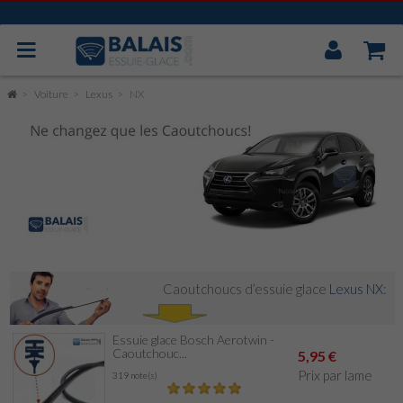
Mon
Compt
BOSCH AEROTWIN
Voiture
Lexus
NX
VALEO
MITSUBA
CAOUTCHOUC UNIVERSEL
ESSUIE GLACE ARRIÈRE
Caoutchoucs d’essuie glace
Lexus NX
:
Essuie glace Bosch Aerotwin -
Caoutchouc...
5,95 €
Prix par lame
319 note(s)