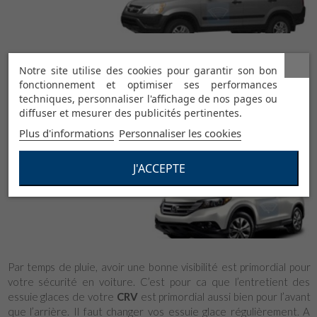
Honda CRV 12 2006-2012
Notre site utilise des cookies pour garantir son bon
fonctionnement et optimiser ses performances
techniques, personnaliser l'affichage de nos pages ou
diffuser et mesurer des publicités pertinentes.
Plus d'informations
Personnaliser les cookies
J'ACCEPTE
Honda CRV 13 depuis 2012
Par temps de pluie, avoir une bonne visibilité est primordial pour
votre sécurité en voiture. C’est pour ca que l’entretient des
essuie glaces de votre
CRV
est primordial aussi bien pour l’avant
que l’arrière. Il faut changer vos essuie glace régulièrement. A