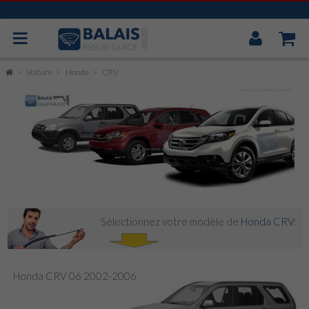
Mon
Compt
BOSCH AEROTWIN
Voiture
Honda
CRV
VALEO
MITSUBA
CAOUTCHOUC UNIVERSEL
ESSUIE GLACE ARRIÈRE
Sélectionnez votre modèle de
Honda CRV
:
Honda CRV 06 2002-2006