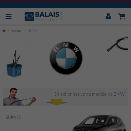
Mon
Compt
BOSCH AEROTWIN
Voiture
BMW
VALEO
MITSUBA
CAOUTCHOUC UNIVERSEL
ESSUIE GLACE ARRIÈRE
Sélectionnez votre modèle de
BMW
:
BMW i3