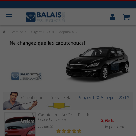
Mon
Compt
BOSCH AEROTWIN
Voiture
Peugeot
308
depuis 2013
VALEO
MITSUBA
CAOUTCHOUC UNIVERSEL
ESSUIE GLACE ARRIÈRE
Caoutchoucs d’essuie glace
Peugeot 308 depuis 2013
:
Caoutchouc Arrière | Essuie-
Glace Universel
3,95 €
Prix par lame
282 note(s)