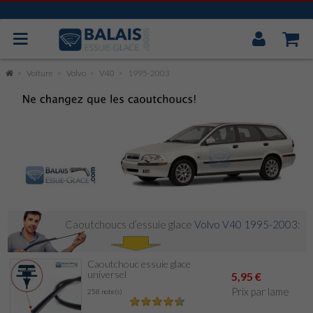
Mon
Compt
BOSCH AEROTWIN
Voiture
Volvo
V40
1995-2003
VALEO
MITSUBA
CAOUTCHOUC UNIVERSEL
ESSUIE GLACE ARRIÈRE
Caoutchoucs d’essuie glace
Volvo V40 1995-2003
:
Caoutchouc essuie glace
universel
5,95 €
Prix par lame
258 note(s)