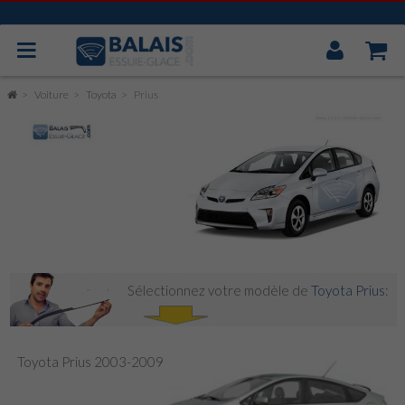
Mon
Compt
BOSCH AEROTWIN
Voiture
Toyota
Prius
VALEO
MITSUBA
CAOUTCHOUC UNIVERSEL
ESSUIE GLACE ARRIÈRE
Sélectionnez votre modèle de
Toyota Prius
:
Toyota Prius 2003-2009