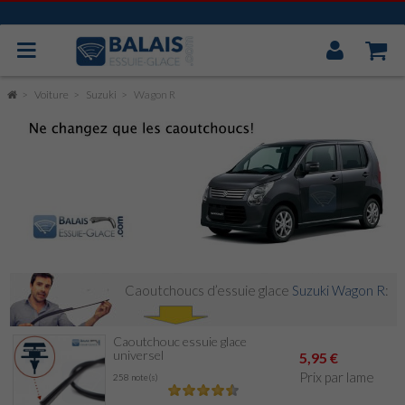
Mon
Compt
BOSCH AEROTWIN
Voiture
Suzuki
Wagon R
VALEO
MITSUBA
CAOUTCHOUC UNIVERSEL
ESSUIE GLACE ARRIÈRE
Caoutchoucs d’essuie glace
Suzuki Wagon R
:
Caoutchouc essuie glace
universel
5,95 €
Prix par lame
258 note(s)