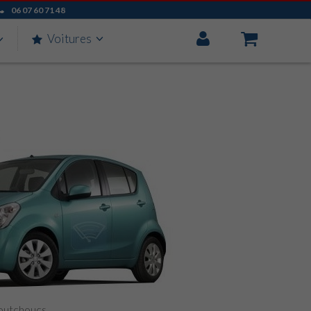
06 07 60 71 48
Mon
Voitures
Compte
aoutchoucs