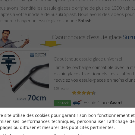
us avons identifié les essuie-glaces d'origine de plus de 1000 véhi
aptés à votre modèle de Suzuki Splash. Nous avons des vidéos pour
mment changer un essuie glace sur une
Splash
.
Caoutchoucs d’essuie glace
Suzu
Caoutchouc essuie glace universel
Lame de rechange compatible avec la ma
essuie-glaces traditionnels. Installation t
recyclez vos essuie-glaces en moins d'une
258 note(s)
Essuie Glace
Avant
En Stock
e site utilise des cookies pour garantir son bon fonctionnement et
miser ses performances techniques, personnaliser l'affichage de
Caoutchouc Universel - Min. 6u. pour...
pages ou diffuser et mesurer des publicités pertinentes.
Pack de 6 lames de rechange compatib