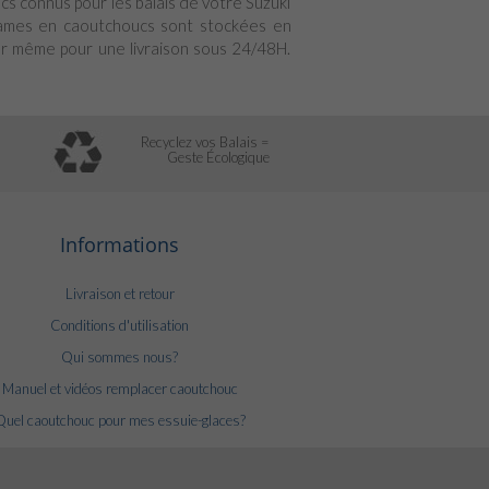
cs connus pour les balais de votre Suzuki
 lames en caoutchoucs sont stockées en
jour même pour une livraison sous 24/48H.
Recyclez vos Balais =
Geste Écologique
Informations
Livraison et retour
Conditions d'utilisation
Qui sommes nous?
Manuel et vidéos remplacer caoutchouc
Quel caoutchouc pour mes essuie-glaces?