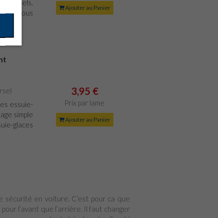
tionnels.
Ajouter au Panier
minute vous
nt
3,95 €
rsel
Prix par lame
es essuie-
age simple
Ajouter au Panier
suie-glaces
re sécurité en voiture. C’est pour ca que
 pour l’avant que l’arrière. Il faut changer