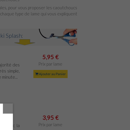
cules, pour vous proposer les caoutchoucs
 chaque type de lame qui vous expliquent
ki Splash
:
5,95 €
Prix par lame
jorité des
rès simple,
Ajouter au Panier
 minute...
3,95 €
Prix par lame
le avec la