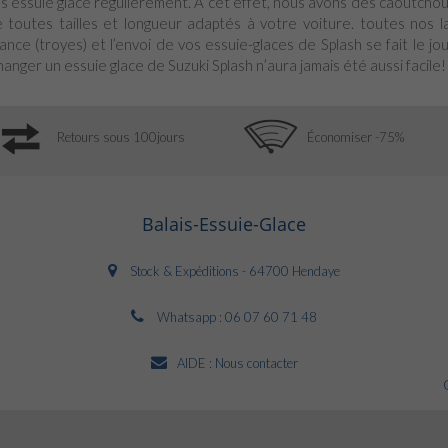
s essuie glace régulièrement. A cet effet, nous avons des caoutchou
 toutes tailles et longueur adaptés à votre voiture. toutes nos
ance (troyes) et l’envoi de vos essuie-glaces de Splash se fait le 
anger un essuie glace de Suzuki Splash n’aura jamais été aussi facile!
Retours sous 100jours
Économiser -75%
Balais-Essuie-Glace
Stock & Expéditions - 64700 Hendaye
Whatsapp :
06 07 60 71 48
AIDE :
Nous contacter