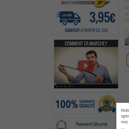
No
ad
co
Notr
opti
nos 