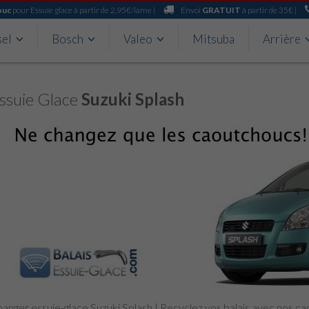
ouc
pour Essuie glace à partir de 2,95€/lame |
Envoi
GRATUIT
à partir de 35€ |
sel
Bosch
Valeo
Mitsuba
Arrière
ssuie Glace
Suzuki Splash
anger essuie-glace Suzuki Splash | Recyclez vos balais avec nos c