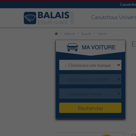
Caoutch
Caoutchouc Univer
Voiture
Suzuki
Splash
E
Recherche
Caoutchoucs
Ch