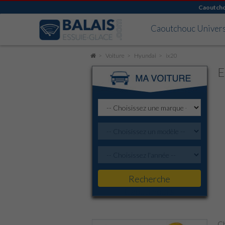
Caoutch
Caoutchouc Univer
Voiture
Hyundai
ix20
E
Recherche
Caoutchoucs
Ch