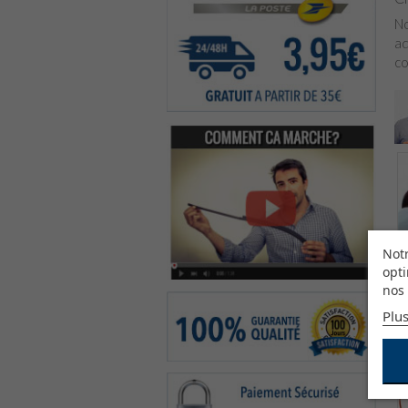
No
ad
co
Notr
opti
nos 
Plus