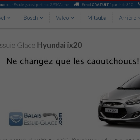
ouc
pour Essuie glace à partir de 2,95€/lame |
Envoi
GRATUIT
à partir de 35€ |
sel
Bosch
Valeo
Mitsuba
Arrière
ssuie Glace
Hyundai ix20
anger essuie-glace Hyundai ix20 | Recyclez vos balais avec nos c