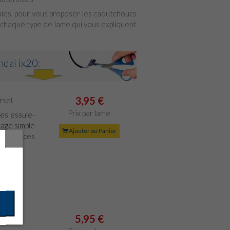
cules, pour vous proposer les caoutchoucs
chaque type de lame qui vous expliquent
dai ix20
:
3,95 €
rsel
Prix par lame
es essuie-
age simple
Ajouter au Panier
suie-glaces
5,95 €