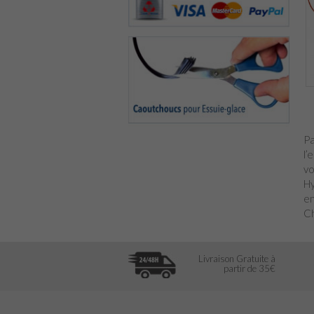
Pa
l’
vo
Hy
en
Ch
Livraison Gratuite à
partir de 35€