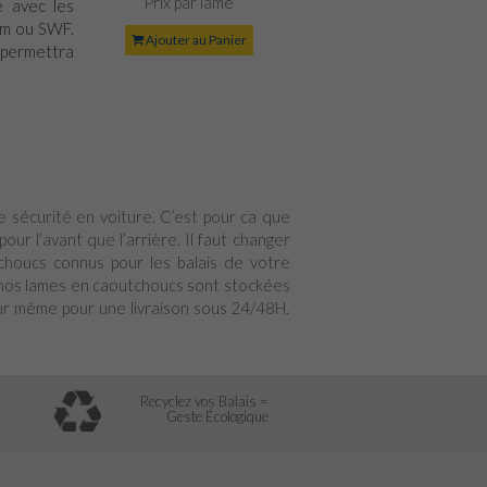
Prix par lame
 avec les
trm ou SWF.
Ajouter au Panier
permettra
re sécurité en voiture. C’est pour ca que
pour l’avant que l’arrière. Il faut changer
choucs connus pour les balais de votre
s nos lames en caoutchoucs sont stockées
jour même pour une livraison sous 24/48H.
Recyclez vos Balais =
Geste Écologique