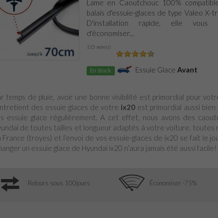
Lame en Caoutchouc 100% compatible
balais d'essuie-glaces de type Valeo X-
D'installation rapide, elle vous 
d'économiser...
115 note(s)
Essuie Glace
Avant
En Stock
r temps de pluie, avoir une bonne visibilité est primordial pour vot
entretient des essuie glaces de votre
ix20
est primordial aussi bien 
s essuie glace régulièrement. A cet effet, nous avons des caout
undai de toutes tailles et longueur adaptés à votre voiture. toute
 France (troyes) et l’envoi de vos essuie-glaces de ix20 se fait le 
anger un essuie glace de Hyundai ix20 n’aura jamais été aussi facile!
Retours sous 100jours
Économiser -75%