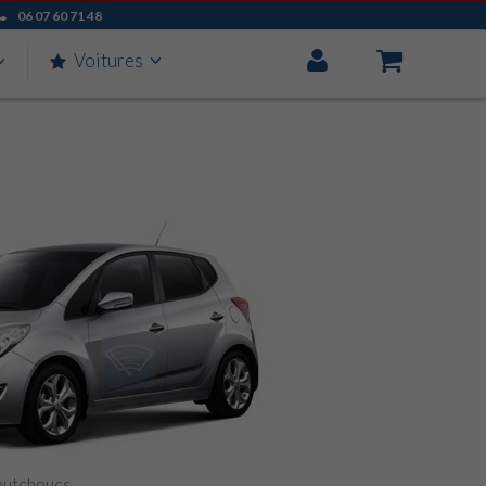
06 07 60 71 48
Mon
Voitures
Compte
aoutchoucs