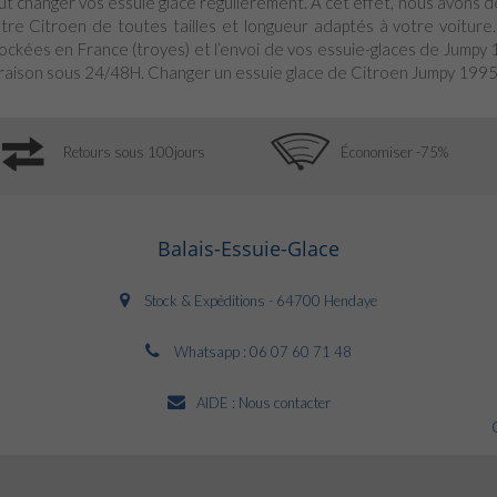
ut changer vos essuie glace régulièrement. A cet effet, nous avons 
tre Citroen de toutes tailles et longueur adaptés à votre voitur
ockées en France (troyes) et l’envoi de vos essuie-glaces de Jumpy
vraison sous 24/48H. Changer un essuie glace de Citroen Jumpy 1995-
Retours sous 100jours
Économiser -75%
Balais-Essuie-Glace
Stock & Expéditions - 64700 Hendaye
Whatsapp :
06 07 60 71 48
AIDE :
Nous contacter