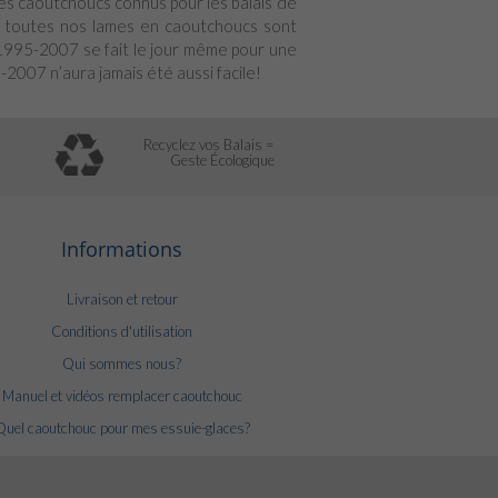
des caoutchoucs connus pour les balais de
e. toutes nos lames en caoutchoucs sont
 1995-2007 se fait le jour même pour une
2007 n’aura jamais été aussi facile!
Recyclez vos Balais =
Geste Écologique
Informations
Livraison et retour
Conditions d'utilisation
Qui sommes nous?
Manuel et vidéos remplacer caoutchouc
Quel caoutchouc pour mes essuie-glaces?