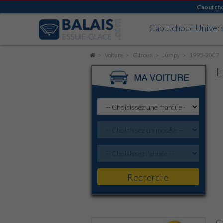
Caoutch
Caoutchouc Univer
Voiture
Citroen
Jumpy
1995-2007
E
Recherche
Caoutchoucs
Ch