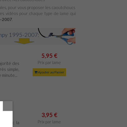
cules, pour vous proposer les caoutchoucs
s vidéos pour chaque type de lame qui
-2007
.
umpy 1995-2007
:
5,95 €
Prix par lame
jorité des
rès simple,
Ajouter au Panier
 minute...
3,95 €
Prix par lame
le avec la