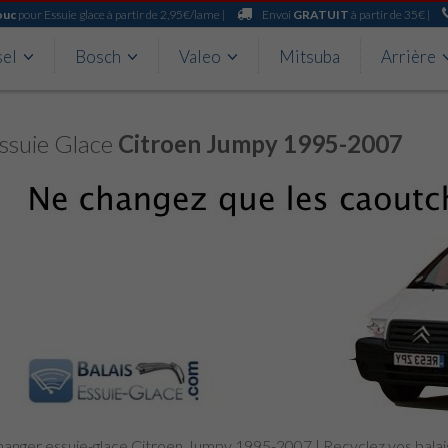
ouc
pour Essuie glace à partir de 2,95€/lame |
Envoi
GRATUIT
à partir de 35€ |
sel
Bosch
Valeo
Mitsuba
Arrière
ssuie Glace
Citroen Jumpy 1995-2007
anger essuie-glace Citroen Jumpy 1995-2007 | Recyclez vos bala