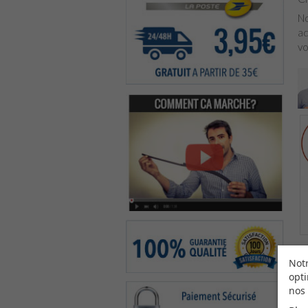
No
ad
vo
Notr
opti
nos 