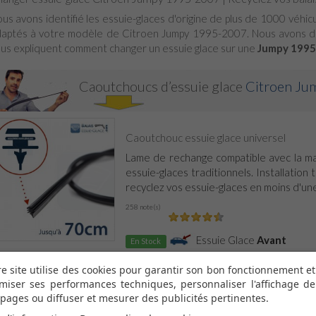
us avons identifié les essuie-glaces d'origine de plus de 1000 véhi
aptés à votre modèle de Citroen Jumpy 1995-2007. Nous avons de
us expliquent comment changer un essuie glace sur une
Jumpy 1995
Caoutchoucs d’essuie glace
Citroen J
Caoutchouc essuie glace universel
Lame de rechange compatible avec la ma
essuie-glaces traditionnels. Installation t
recyclez vos essuie-glaces en moins d'une
258 note(s)
Essuie Glace
Avant
En Stock
e site utilise des cookies pour garantir son bon fonctionnement et
miser ses performances techniques, personnaliser l'affichage de
Caoutchouc Universel - Min. 6u. pour...
pages ou diffuser et mesurer des publicités pertinentes.
Pack de 6 lames de rechange compatib