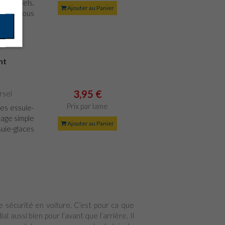
tionnels.
Ajouter au Panier
minute vous
nt
3,95 €
rsel
Prix par lame
es essuie-
age simple
Ajouter au Panier
suie-glaces
re sécurité en voiture. C’est pour ca que
al aussi bien pour l’avant que l’arrière. Il