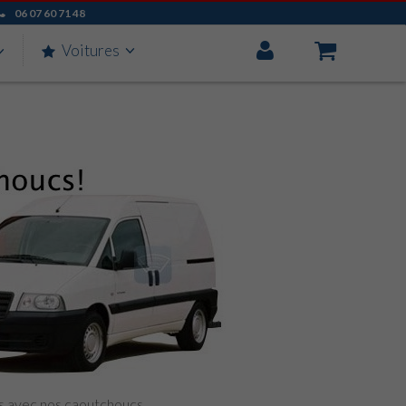
06 07 60 71 48
Mon
Voitures
Compte
is avec nos caoutchoucs